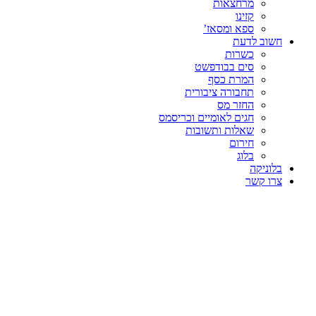
מרחצאות
קזינו
ספא ומסאז’
חשוב לדעת
כשרות
סים בבודפשט
המרת כסף
תחבורה ציבורית
החזר מס
חגים לאומיים וכריסמס
שאלות ותשובות
חירום
בלוג
בלוניקה
צרו קשר