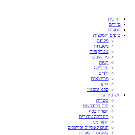
דף בית
סיורים
הסעות
טיפים והמלצות
מלונות
מסעדות
אטרקציות
מוזיאונים
קניות
חיי לילה
ילדים
מרחצאות
קזינו
ספא ומסאז’
חשוב לדעת
כשרות
סים בבודפשט
המרת כסף
תחבורה ציבורית
החזר מס
חגים לאומיים וכריסמס
שאלות ותשובות