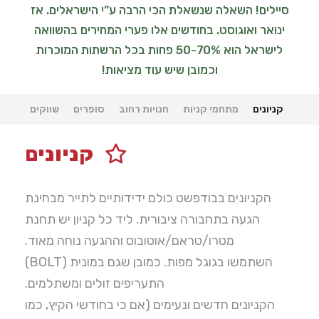
סיילים! השאלה שנשאלת הכי הרבה ע”י הישראלים. אז
ינואר ואוגוסט. בחודשים אלו פערי המחירים בהשוואה
לישראל הוא 50-70% פחות בכל הרשתות המוכרות
וכמובן שיש עוד מציאות!
קניונים
מתחמי קניות
חנויות רחוב
סופרים
שווקים
קניונים
הקניונים בבודפשט כולם ידידותיים לתייר מבחינת
הגעה בתחבורה ציבורית. ליד כל קניון יש תחנת
מטרו/טראם/אוטובוס וההגעה נוחה מאוד.
השתמשו בגוגל מפות. כמובן שגם במונית (BOLT)
התעריפים זולים ומשתלמים.
הקניונים חדשים ונעימים (אם כי בחודשי הקיץ, כמו