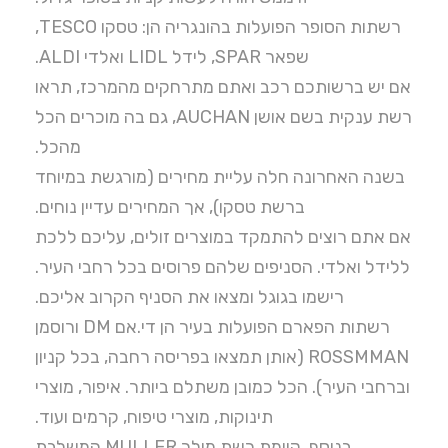
רשתות הסופר הפועלות בהונגריה הן: טסקו TESCO,
שפאר SPAR, לידל LIDL ואלדי ALDI.
אם יש ברשותכם רכב ואתם מתרחקים מהמרכז, תראו
רשת ענקית בשם אושן AUCHAN, גם בה מוכרים הכל
מהכל.
בשנה האחרונה חלה עליית מחירים (מורגשת במיוחד
ברשת טסקו), אך המחירים עדיין נוחים.
אם אתם רוצים להתמקד במוצרים זולים, עליכם ללכת
ללידל ואלדי. הסניפים שלהם פרוסים בכל רחבי העיר.
רישמו בגוגל ומצאו את הסניף הקרוב אליכם.
רשתות הפארם הפועלות בעיר הן די.אם DM ורוסמן
ROSSMMAN (אותן תמצאו בפריסה רחבה, בכל קניון
וברחבי העיר). הכל כמובן משתלם ביותר. איפור, מוצרי
תינוקות, מוצרי טיפוח, קרמים ועוד.
בנוסף, קיימת רשת מולר MULLER המשלבת