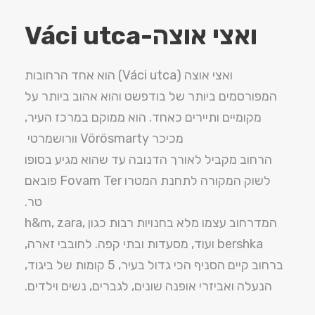
ואצי אוצה-
Váci utca
ואצי אוצה (Váci utca) הוא אחד הרחובות
המפורסמים ביותר של בודפשט והוא אהוב ביותר על
מקומיים ותיירים כאחד. הוא ממוקם במרכז העיר,
מכיכר Vörösmarty וורושמרטי
הרחוב מקביל לאורך הדנובה עד שהוא מגיע בסופו
לשוק המקורה לתחנת המטרו Fovam Ter פובאם
טר.
המדרחוב עצמו מלא בחנויות רבות כגון h&m, zara,
bershka ועוד, מסעדות ובתי קפה. לחובבי זארה,
ברחוב קיים הסניף הכי גדול בעיר, 5 קומות של ביגוד,
הנעלה ואביזרי אופנה שונים, לגברים, נשים וילדים.