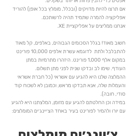
אפסים כדי להבין פחות או יותר בשקלים.
אם תרצו להיות מדויקים (ובכלל, מומלץ בכל אופן) להוריד
אפליקציה להמרה שתמיד תהיה לרשותכם.
אנחנו ממליצים על אפליקציית XE.
חשוב מאוד! בגלל הסכומים הגבוהים, באלפים, קל מאוד
להתבלבל ולתת לדוגמא עשרת אלפים 10,000 פורינט
במקום אלף 1,000 פורינט. היזהרו מתרמיות במתן
העודף. שימו לב ובדקו שנית לפני מתן תשלום.
ההמלצה שלנו היא להגיע עם אשראי (כל חברת אשראי
והעמלות שלה, אנא תבדקו מראש, וכמובן לא לשכוח קוד
סודי, חובה).
במידה וכן החלטתם להגיע עם מזומן, המלצתנו היא להגיע
עם יורו ולהמיר לפורינט בעיר באחד הצ׳יינג׳ים המומלצים:
צ׳יינג׳ים מומלצים