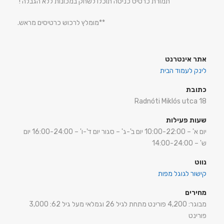
תמורת כרטיס כניסה תוכלו לשחק במכונות ללא הגבלה !
**מומלץ לרכוש כרטיסים מראש.
אתר אינטרנט
לינק לעמוד הבית
כתובת
Radnóti Miklós utca 18
שעות פעילות
יום א' – 10:00-22:00 יום ב'-ג' – סגור יום ד'-ו' – 16:00-24:00 יום
ש' – 14:00-24:00
נווט
קישור לגוגל מפות
מחירים
מבוגר: 4,200 פורינט מתחת לגיל 26 וגמלאי מעל גיל 62: 3,000
פורינט