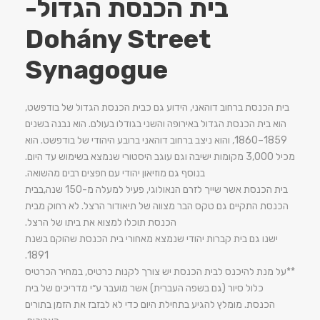
בית הכנסת הגדול-
Dohány Street
Synagogue
בית הכנסת ברחוב דוהאני, הידוע גם כבית הכנסת הגדול של בודפשט,
הוא בית הכנסת הגדול באירופה והשני בגודלו בעולם. הוא נבנה בשנים
1859–1860, והוא ניצב ברחוב דוהאני ברובע היהודי של בודפשט. הוא
מכיל 3,000 מקומות ישיבה וגם עוגב היסטורי שנמצא בשימוש עד היום.
בנוסף גם מוזיאון יהודי עם חפצים רבים מהשואה.
בית הכנסת אשר שייך לזרם הנאולוגי, פעיל למעלה מ-150 שנה,בבית
הכנסת התקיים גם טקס הבר מצווה של תיאודור הרצל. לא רחוק מבית
הכנסת תוכלו למצוא את ביתו של הרצל.
ישנו גם בית קברות יהודי שנמצא מאחורי בית הכנסת שהוקם בשנת
1891.
**על מנת להיכנס לבית הכנסת יש צורך לקנות כרטיס, במחיר הכרטיס
כלול סיור (גם בשפה העברית) אשר מועבר ע״י מדריכים של בית
הכנסת. מומלץ להגיע בתחילת היום כדי לא לבזבז את הזמן בתורים