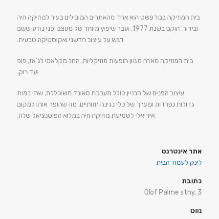
בית המוזיקה בבודפשט הוא אחד מהאתרים המובילים בעיר למוזיקה חיה
ובידור. הוקם בשנת 1977, ועבר שיפוץ מיוחד של מעצב יפני נודע ששם
דגש על עיצוב חדשני ואקוסטיקה טבעית.
בית המוזיקה מארח מגוון הופעות מוזיקליות, החל מקלאסי לג’אז, פופ
ועד רוק.
עיצוב הפנים של הבניין כולל מערכת סאונד משוכללת, שתי במות
גדולות נפרדות ומערך של כלי נגינה חזותיים, מה שהופך אותו למקום
אידיאלי לשמיעת מוזיקה חיה במלוא הפוטנציאל שלה.
אתר אינטרנט
לינק לעמוד הבית
כתובת
Olof Palme stny. 3
נווט