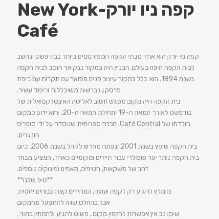
קפה ניו יורק-New York
Café
קפה ניו יורק הוא אחד מבתי הקפה המפורסמים ביותר בבודפשט ונחשב
לבית הקפה היפה בעולם. הבניין היה במקור בנק אך הוסב לבית הקפה
בשנת 1894. הוא כלל במקור עיצוב פנים מפואר עם תקרות עם כיפת
פרסקו, נברשות משוכללות וריפוד עשיר.
בית הקפה היה מקום מפגש חשוב לאליטה האינטלקטואלית של
בודפשט לאורך המאה ה-19 ותחילת המאה ה-20, והוא ידוע כמקום
הולדתו של Café Central, חברה ספרותית שנוסדה על ידי סופרים
הונגרים.
בית הקפה שופץ בשנת 2001 ונפתח מחדש לקהל בשנת 2006. כיום
בית הקפה נותר יעד פופולרי עבור תיירים ומקומיים כאחד, המציע מבחר
רחב של משקאות, חטיפים, מאפים ופינוקים נוספים.
**טיפ שלנו**
מומלץ להגיע רק לקפה ועוגה, המחירים קצת גבוהים יחסית,
אבל בהחלט שווה להתפעל מהמקום
שימו לב אין אפשרות להזמין מקום , פשוט להגיע ולהמתין בתור .