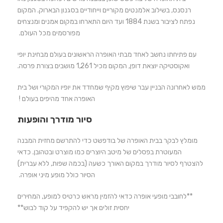
רנסנס, בשילוב אלמנטים מקוריים וייחודיים בסגנון הבארוק. המקום
נפתח לציבור בשנת 1884 ועד היום התארחו במקום אמנים ומנצחים
מפורסמים מכל העולם.
עם פתיחתו נחשב לאחד מבתי האופרה הראשונים בעולם מבחינת יופי
ואקוסטיקה יוצאת דופן, המקום מכיל 1,261 מושבים בצורת פרסה.
ממש לאחרונה הבניין עבר שיפוץ מקיף שמחדד את יופיו המקורי ושל בית
האופרה אחד מהיפים בעולם !
סיור מודרך והופעות
מומלץ לבקר בבית האופרה של בודפשט כדי להתרשם מחזית המבנה
המעוטרת בפסלים של מיטב היוצרים כמו מוצרט ובטהובן. כדאי
להצטרף לסיור מודרך במקום האורך כשעה (בכמה שפות, ללא עברית)
הסיור כולל מופע מיני אופרה.
**לחובבי מופעי אופרה כדאי להזמין מראש כרטיס למופע, המחירים
יחסית זולים אך יש להקפיד על קוד לבוש**