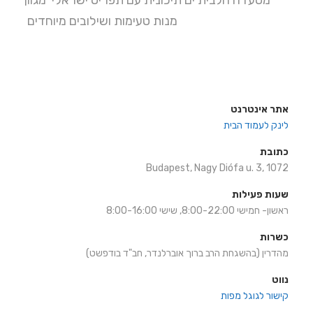
מסעדה חלבית ים תיכונית עם תפריט ישראלי מגוון
מנות טעימות ושילובים מיוחדים
אתר אינטרנט
לינק לעמוד הבית
כתובת
Budapest, Nagy Diófa u. 3, 1072
שעות פעילות
ראשון- חמישי 8:00-22:00, שישי 8:00-16:00
כשרות
מהדרין (בהשגחת הרב ברוך אוברלנדר, חב"ד בודפשט)
נווט
קישור לגוגל מפות