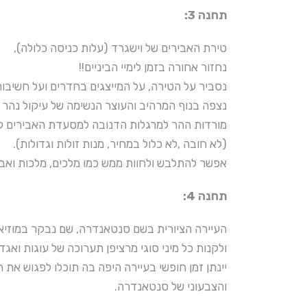
תחנה 3:
טירת האבירים של וישגרד (עלות כניסה כלולה),
נחזור אחורה בזמן לימיי הביניים!!
נסביר על הטירה, על המייצגים בחדרים ועל חשיבות
נצפה בנוף המרהיב והעוצר הנשימה של עיקול נהר 
מורדות ההר למרגלות הדנובה למסעדת האבירים לח
(לא חובה ,לא כלול במחיר, מנות זולות וגדולות).
אפשר להתלבש ולחוות ממש כמו מלכים, מלכות ואב
תחנה 4:
העיירה הציורית בשם סנטאנדרה, שם נבקר במוזיאון
ולקנות כל מיני סוגי מרציפן תערוכה של עוגות ואגד
יינתן זמן חופשי בעיירה היפה בה תוכלו לפגוש את
והצבעוני של סנטאנדרה.