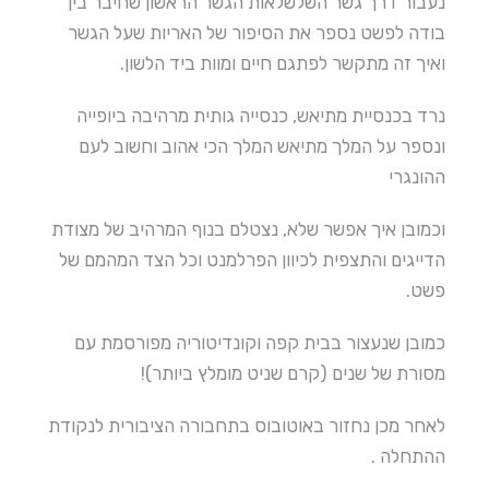
נעבור דרך גשר השלשלאות הגשר הראשון שחיבר בין
בודה לפשט נספר את הסיפור של האריות שעל הגשר
ואיך זה מתקשר לפתגם חיים ומוות ביד הלשון.
נרד בכנסיית מתיאש, כנסייה גותית מרהיבה ביופייה
ונספר על המלך מתיאש המלך הכי אהוב וחשוב לעם
ההונגרי
וכמובן איך אפשר שלא, נצטלם בנוף המרהיב של מצודת
הדייגים והתצפית לכיוון הפרלמנט וכל הצד המהמם של
פשט.
כמובן שנעצור בבית קפה וקונדיטוריה מפורסמת עם
מסורת של שנים (קרם שניט מומלץ ביותר)!
לאחר מכן נחזור באוטובוס בתחבורה הציבורית לנקודת
ההתחלה .