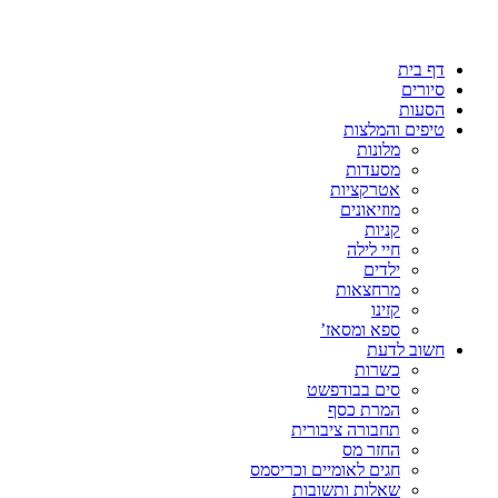
דף בית
סיורים
הסעות
טיפים והמלצות
מלונות
מסעדות
אטרקציות
מוזיאונים
קניות
חיי לילה
ילדים
מרחצאות
קזינו
ספא ומסאז’
חשוב לדעת
כשרות
סים בבודפשט
המרת כסף
תחבורה ציבורית
החזר מס
חגים לאומיים וכריסמס
שאלות ותשובות