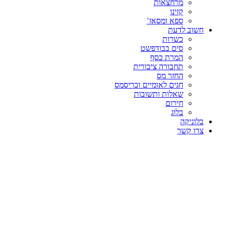
מרחצאות
קזינו
ספא ומסאז’
חשוב לדעת
כשרות
סים בבודפשט
המרת כסף
תחבורה ציבורית
החזר מס
חגים לאומיים וכריסמס
שאלות ותשובות
חירום
בלוג
בלוניקה
צרו קשר