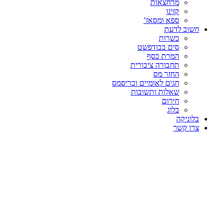
מרחצאות
קזינו
ספא ומסאז’
חשוב לדעת
כשרות
סים בבודפשט
המרת כסף
תחבורה ציבורית
החזר מס
חגים לאומיים וכריסמס
שאלות ותשובות
חירום
בלוג
בלוניקה
צרו קשר