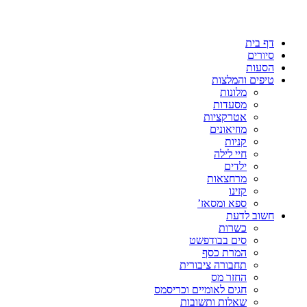
דף בית
סיורים
הסעות
טיפים והמלצות
מלונות
מסעדות
אטרקציות
מוזיאונים
קניות
חיי לילה
ילדים
מרחצאות
קזינו
ספא ומסאז’
חשוב לדעת
כשרות
סים בבודפשט
המרת כסף
תחבורה ציבורית
החזר מס
חגים לאומיים וכריסמס
שאלות ותשובות