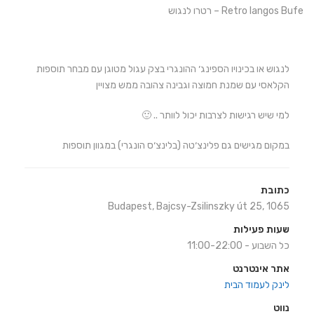
Retro langos Bufe – רטרו לנגוש
לנגוש או בכינויו הספינג׳ ההונגרי בצק עגול מטוגן עם מבחר תוספות
הקלאסי עם שמנת חמוצה וגבינה צהובה ממש מצויין
למי שיש רגישות לצרבות יכול לוותר .. 🙂
במקום מגישים גם פלינצ׳טה (בלינצ׳ס הונגרי) במגוון תוספות
כתובת
Budapest, Bajcsy-Zsilinszky út 25, 1065
שעות פעילות
כל השבוע - 11:00-22:00
אתר אינטרנט
לינק לעמוד הבית
נווט