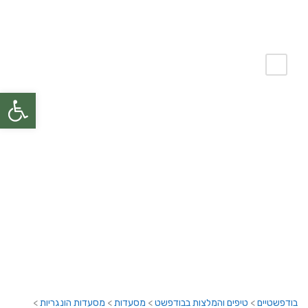
פתח
Retro langos Bufe
– רטרו לנגוש
בודפשטיים
>
טיפים והמלצות בבודפשט
>
מסעדות
>
מסעדות הונגריות
>