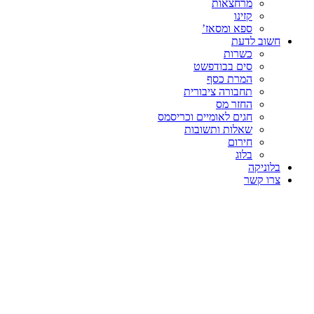
מרחצאות
קזינו
ספא ומסאז’
חשוב לדעת
כשרות
סים בבודפשט
המרת כסף
תחבורה ציבורית
החזר מס
חגים לאומיים וכריסמס
שאלות ותשובות
חירום
בלוג
בלוניקה
צרו קשר