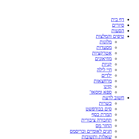
דף בית
סיורים
הסעות
טיפים והמלצות
מלונות
מסעדות
אטרקציות
מוזיאונים
קניות
חיי לילה
ילדים
מרחצאות
קזינו
ספא ומסאז’
חשוב לדעת
כשרות
סים בבודפשט
המרת כסף
תחבורה ציבורית
החזר מס
חגים לאומיים וכריסמס
שאלות ותשובות