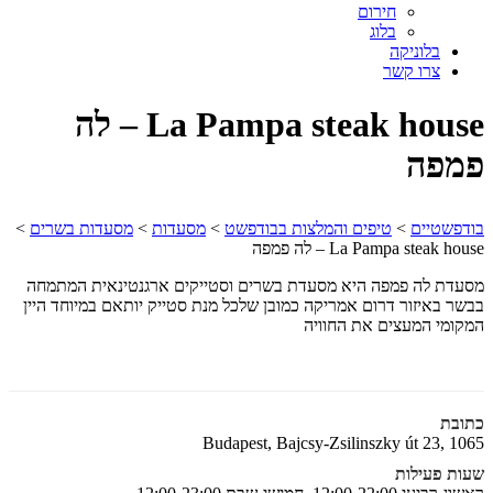
חירום
בלוג
בלוניקה
צרו קשר
La Pampa steak house – לה
פמפה
בודפשטיים
>
טיפים והמלצות בבודפשט
>
מסעדות
>
מסעדות בשרים
>
La Pampa steak house – לה פמפה
מסעדת לה פמפה היא מסעדת בשרים וסטייקים ארגנטינאית המתמחה
בבשר באיזור דרום אמריקה כמובן שלכל מנת סטייק יותאם במיוחד היין
המקומי המעצים את החוויה
כתובת
Budapest, Bajcsy-Zsilinszky út 23, 1065
שעות פעילות