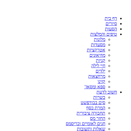
דף בית
סיורים
הסעות
טיפים והמלצות
מלונות
מסעדות
אטרקציות
מוזיאונים
קניות
חיי לילה
ילדים
מרחצאות
קזינו
ספא ומסאז’
חשוב לדעת
כשרות
סים בבודפשט
המרת כסף
תחבורה ציבורית
החזר מס
חגים לאומיים וכריסמס
שאלות ותשובות