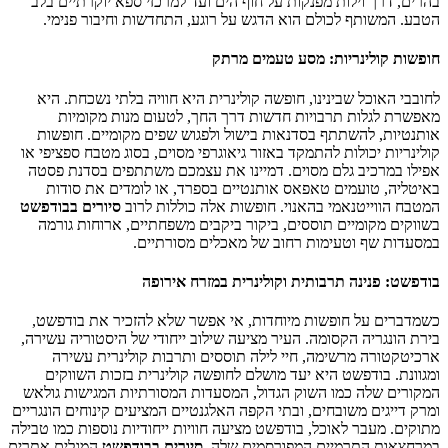
בהרים, דרך וילות מפנקות על חוף הים ועד למרכזי ספא יוקרתיים בלב
הטבע. המשותף לכולם הוא הדגש על רוגע, התחדשות וחיבור פנימי.
חופשות קולינריות: מסע טעמים מרתק
לחובבי האוכל שבינינו, חופשה קולינרית היא חוויה בלתי נשכחת. היא
מאפשרת לגלות תרבויות חדשות דרך החך, לטעום מנות מקומיות
אותנטיות, להשתתף בסדנאות בישול ולפגוש שפים מקומיים. חופשות
קולינריות יכולות להתמקד באזור גיאוגרפי מסוים, בסוג מטבח ספציפי או
אפילו במרכיב גלם מסוים. דמיינו את עצמכם משתתפים בסדנת פסטה
באיטליה, טועמים טאפאס אותנטיים בספרד, או לומדים את סודות
המטבח הווייטנאמי בהאנוי. חופשות אלה כוללות לרוב
סיורים בבודפשט
בשווקים מקומיים תוססים, ביקור ביקבים משפחתיים, ארוחות גורמה
במסעדות שף וטעימות רחוב של מאכלים מסורתיים.
בודפשט: פנינה תרבותית וקולינרית במזרח אירופה
כשמדברים על חופשות מיוחדות, אי אפשר שלא להזכיר את בודפשט,
בירת הונגריה הקסומה. העיר מציעה שילוב ייחודי של היסטוריה עשירה,
ארכיטקטורה מרשימה, חיי לילה תוססים ותרבות קולינרית עשירה
ומגוונת. בודפשט היא יעד מושלם לחופשה קולינרית בזכות השווקים
המקורים שלה כמו השוק הגדול, המסעדות המסורתיות המגישות גולאש
ומרק דייגים משובחים, ובתי הקפה האלגנטיים המציעים קינוחים הונגריים
מתוקים. מעבר לאוכל, בודפשט מציעה חוויות ייחודיות נוספות כמו טבילה
במרחצאות התרמיים המפורסמים שלה,
סיורים בבודפשט
המגלים אתרים