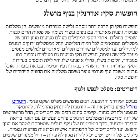
חופשות סקי: אדרנלין בנוף מושלג
חופשות סקי הן הרבה יותר מסתם גלישה במורדות מושלגים. הן משלבות
פעילות גופנית מאתגרת עם נופים עוצרי נשימה של פסגות הרים לבנות
ושמיים כחולים. אתרי הסקי המובילים בעולם מציעים מגוון רחב של
מסלולים המתאימים לכל רמות הגלישה, החל ממסלולים ירוקים רגועים
למתחילים ועד למסלולים שחורים תלולים ומאתגרים לגולשים מנוסים.
מעבר לגלישה עצמה, חופשות סקי מציעות גם פעילויות נוספות כמו
סנובורד, הליכות בשלג, טיולי אופנועי שלג וחיי לילה תוססים בעיירות
הסקי הציוריות. חווית השהייה בבקתות עץ חמימות עם אח בוערת, אוכל
גורמה משובח ונוף פנורמי עוצר נשימה משלימה את החוויה הייחודית של
חופשת סקי.
ריטריטים: מפלט לנפש ולגוף
בעולם המודרני והתובעני, רבים מחפשים מפלט ושקט פנימי.
ריטריט
בחו”ל
מציע בדיוק את זה – הזדמנות להתנתק מההמולה, להתמקד
בעצמנו ולחדש כוחות. קיימים סוגים רבים של ריטריטים, החל מריטריטים
של יוגה ומדיטציה המשלבים תרגולים פיזיים ונפשיים עם תזונה בריאה
וסביבה מרגיעה, דרך ריטריטים של ניקוי רעלים שמטרתם לטהר את הגוף
והנפש, ועד לריטריטים של התפתחות אישית וסדנאות מודעות עצמית.
מיקומם של הריטריטים יכול להיות מגוון לא פחות – החל ממנזרים שקטים