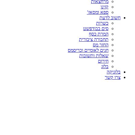
מרחצאות
קזינו
ספא ומסאז’
חשוב לדעת
כשרות
סים בבודפשט
המרת כסף
תחבורה ציבורית
החזר מס
חגים לאומיים וכריסמס
שאלות ותשובות
חירום
בלוג
בלוניקה
צרו קשר