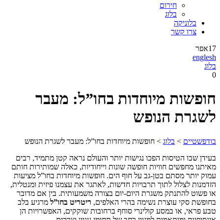
חירום
בלוג
בלוניקה
צרו קשר
17
אפר
englesh
בלוג
0
חופשות מיוחדות בחו”ל: מעבר
לשגרת הנופש
בודפשטיים
>
בלוג
>
חופשות מיוחדות בחו”ל: מעבר לשגרת הנופש
בעידן שבו הטיסות הפכו נגישות יותר והעולם נראה קטן מתמיד, רבים
מאיתנו מחפשים חוויות חופשה שונות וייחודיות, כאלה שמותירות חותם
עמוק יותר מסתם בטן-גב על חוף הים. חופשות מיוחדות בחו”ל מציעות
הזדמנות לצלול לתוך תרבויות חדשות, לאתגר את עצמנו פיזית ומנטלית,
או פשוט להתנתק משגרת היום-יום בצורה משמעותית. בין אם מדובר
בחופשת סקי עוצרת נשימה בהרי האלפים,
ריטריט בחו”ל
מרגיע בלב
טבע פראי, או במסע קולינרי סוחף ברחובות שוקקים, האפשרויות הן
אינסופיות ומותאמות למגוון רחב של תחומי עניין וצרכים.