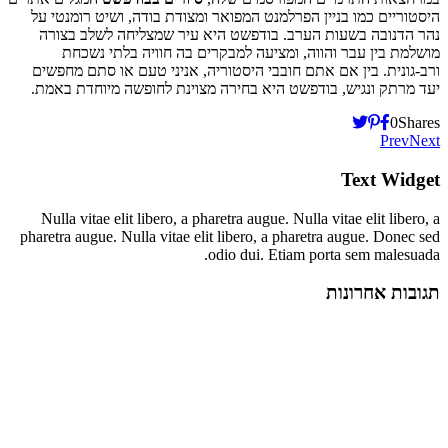
היסטוריים כמו בניין הפרלמנט המפואר ומצודת בודה, ושיט רומנטי על
נהר הדנובה בשעות הערב. בודפשט היא עיר שמצליחה לשלב בצורה
מושלמת בין עבר והווה, ומציעה למבקרים בה חוויה בלתי נשכחת
ורב-גונית. בין אם אתם חובבי היסטוריה, אניני טעם או סתם מחפשים
יעד מרתק ונגיש, בודפשט היא בחירה מצוינת לחופשה מיוחדת באמת.
0
Shares
Prev
Next
Text Widget
Nulla vitae elit libero, a pharetra augue. Nulla vitae elit libero, a
pharetra augue. Nulla vitae elit libero, a pharetra augue. Donec sed
odio dui. Etiam porta sem malesuada.
תגובות אחרונות